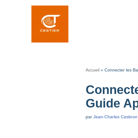
Aller
au
contenu
Accueil
»
Connecter les B
Connecte
Guide Ap
par
Jean-Charles Cesbron